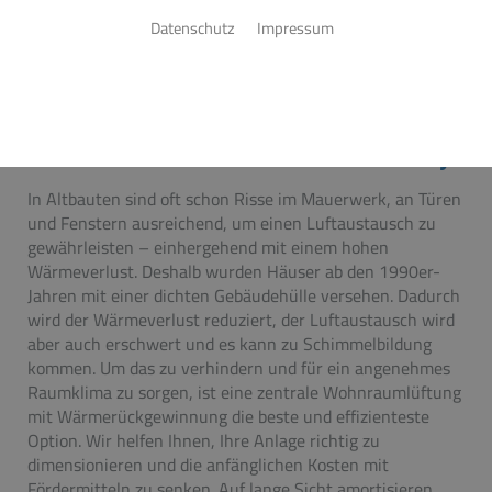
zentrale Wohnraumlüftung in Ihrem Altbau nach? Wir
Datenschutz
Impressum
helfen Ihnen bei der Planung und Umsetzung. SANITEC
Sanitärtechnik GmbH ist Ihr Fachbetrieb aus Belm für
zentrale Wohnraumlüftung.
Ihre Vorteile mit einer zentralen Wohnraumlüftung
In Altbauten sind oft schon Risse im Mauerwerk, an Türen
und Fenstern ausreichend, um einen Luftaustausch zu
gewährleisten – einhergehend mit einem hohen
Wärmeverlust. Deshalb wurden Häuser ab den 1990er-
Jahren mit einer dichten Gebäudehülle versehen. Dadurch
wird der Wärmeverlust reduziert, der Luftaustausch wird
aber auch erschwert und es kann zu Schimmelbildung
kommen. Um das zu verhindern und für ein angenehmes
Raumklima zu sorgen, ist eine zentrale Wohnraumlüftung
mit Wärmerückgewinnung die beste und effizienteste
Option. Wir helfen Ihnen, Ihre Anlage richtig zu
dimensionieren und die anfänglichen Kosten mit
Fördermitteln zu senken. Auf lange Sicht amortisieren