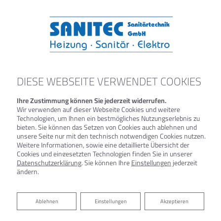
DIESE WEBSEITE VERWENDET COOKIES
Ihre Zustimmung können Sie jederzeit widerrufen.
Wir verwenden auf dieser Webseite Cookies und weitere
Technologien, um Ihnen ein bestmögliches Nutzungserlebnis zu
bieten. Sie können das Setzen von Cookies auch ablehnen und
unsere Seite nur mit den technisch notwendigen Cookies nutzen.
Weitere Informationen, sowie eine detaillierte Übersicht der
Cookies und eingesetzten Technologien finden Sie in unserer
ZENTRALE WOHNRAUMLÜFTUNG
Datenschutzerklärung
. Sie können Ihre
Einstellungen
jederzeit
ändern.
IHR WOHLFÜHLKLIMA - JEDERZEIT
Ablehnen
Ablehnen
Einstellungen
Akzeptieren
Sie suchen eine energieeffiziente Lösung für den
Luftaustausch in Ihrem Neubau? Sie denken über eine